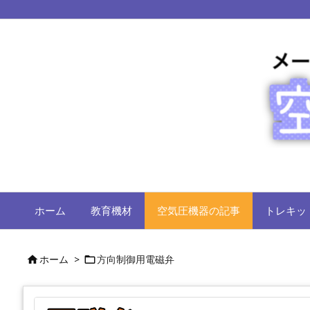
ホーム
教育機材
空気圧機器の記事
トレキッ
ホーム
>
方向制御用電磁弁

