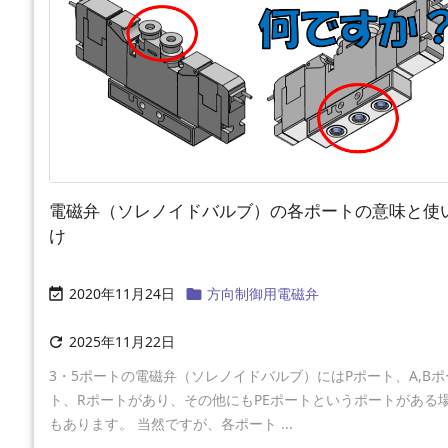
電磁弁（ソレノイドバルブ）の各ポートの意味と使
け
2020年11月24日
方向制御用電磁弁


2025年11月22日

3・5ポートの電磁弁（ソレノイドバルブ）にはPポート、A,Bポ
ト、Rポートがあり、その他にもPEポートというポートがある
もあります。 当然ですが、各ポート ...