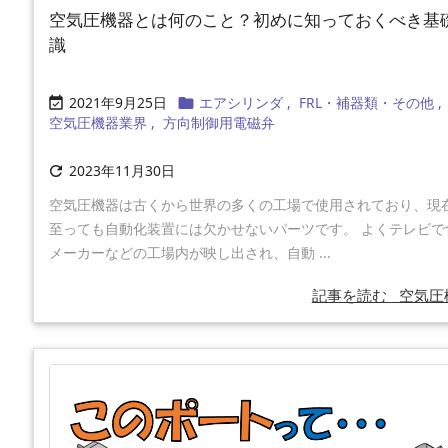
空気圧機器とは何のこと？初めに知っておくべき基
識
2021年9月25日
エアシリンダ
,
FRL・補器類・その他
,


空気圧機器業界
,
方向制御用電磁弁
2023年11月30日

空気圧機器は古くから世界の多くの工場で使用されており、現
至っても自動化装置には欠かせないパーツです。 よくテレビで
メーカーなどの工場内が映し出され、自動 ...
記事を読む
空気圧機 