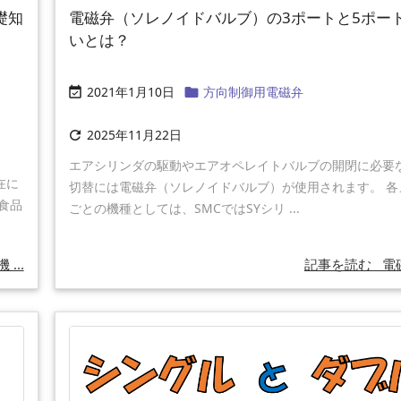
礎知
電磁弁（ソレノイドバルブ）の3ポートと5ポー
いとは？
2021年1月10日
方向制御用電磁弁


2025年11月22日

エアシリンダの駆動やエアオペレイトバルブの開閉に必要
在に
切替には電磁弁（ソレノイドバルブ）が使用されます。 各
食品
ごとの機種としては、SMCではSYシリ ...
...
記事を読む
電磁