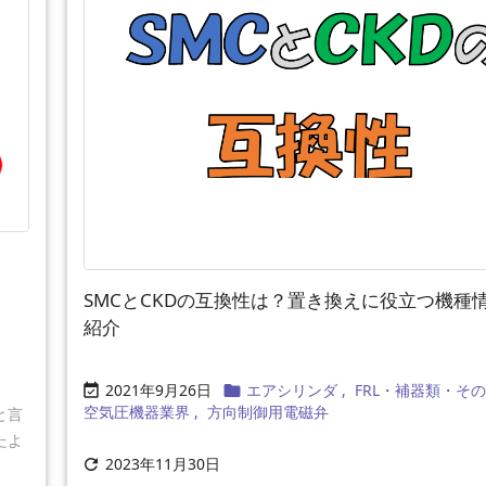
SMCとCKDの互換性は？置き換えに役立つ機種
紹介
2021年9月26日
エアシリンダ
,
FRL・補器類・そ


空気圧機器業界
,
方向制御用電磁弁
と言
たよ
2023年11月30日
