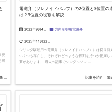
と
電磁弁（ソレノイドバルブ）の2位置と3位置の
は？3位置の役割を解説
2022年9月4日
方向制御用電磁弁


2025年11月22日

シリンダ駆動用の電磁弁（ソレノイドバルブ）には切り替
重要
いくつも存在し、それぞれどのような役割を持つか把握し
る可
要があります。 過去の記事でシングルソレ ...
...
記事を読む
電磁