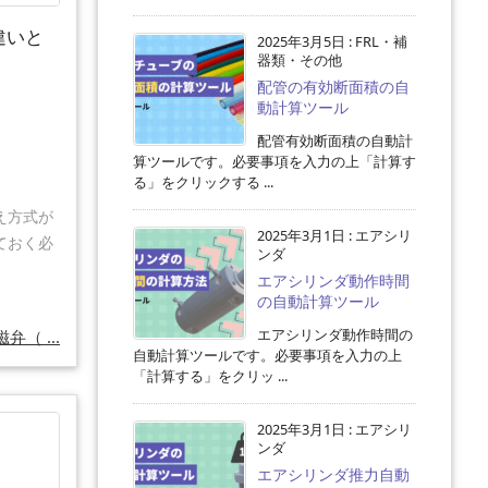
違いと
2025年3月5日
:
FRL・補
器類・その他
配管の有効断面積の自
動計算ツール
配管有効断面積の自動計
算ツールです。必要事項を入力の上「計算す
る」をクリックする ...
え方式が
2025年3月1日
:
エアシリ
ておく必
ンダ
エアシリンダ動作時間
の自動計算ツール
エアシリンダ動作時間の
弁（ ...
自動計算ツールです。必要事項を入力の上
「計算する」をクリッ ...
2025年3月1日
:
エアシリ
ンダ
エアシリンダ推力自動