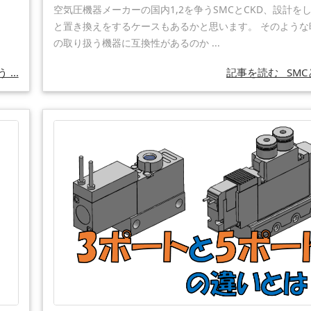
空気圧機器メーカーの国内1,2を争うSMCとCKD、設計を
と置き換えをするケースもあるかと思います。 そのような
の取り扱う機器に互換性があるのか ...
...
記事を読む
SMCと