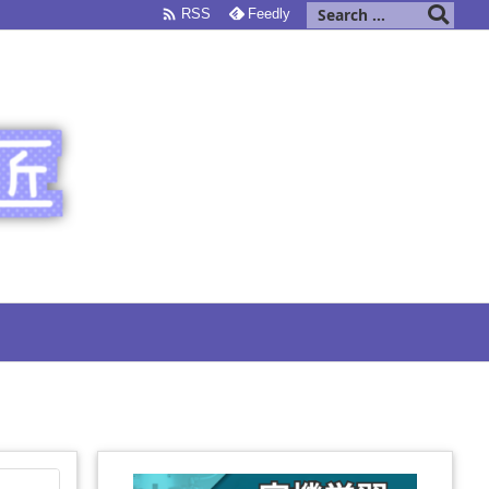

RSS
Feedly