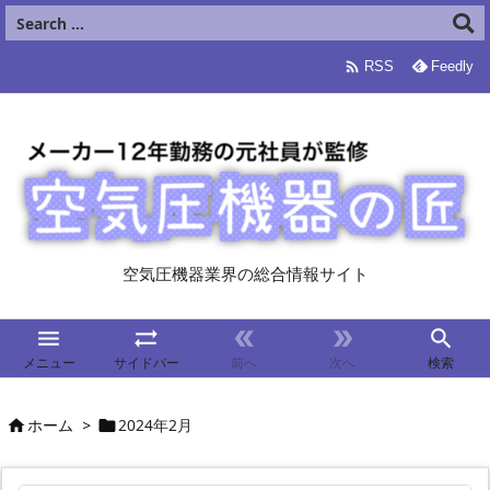

RSS
Feedly
空気圧機器業界の総合情報サイト





メニュー
サイドバー
前へ
次へ
検索
ホーム
>
2024年2月

